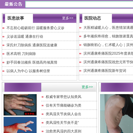
医患故事
医院动态
更多>>
大医精诚暖人心，医患情深满
不忘初心砥砺前行 温暖服务爱心义诊
多年顽疾终得愈，锦旗致谢显真
义诊送温暖 通康在行动
锦旗映初心，仁术暖人心｜滨
宋氏针刀除病疾 通康医院送健康
滨州通康疼痛医院2025年度表
医术高明 刀到病除
滨州通康疼痛医院祝您元宵节
妙手回春治顽疾 医德高尚倾真情
滨州通康疼痛医院新年贺词
以病人为中心 以服务树信誉
更多>>
权威专家带您认知类风
仅有关节痛能确诊为类
类风湿关节炎病人会出
类风湿性关节炎不是“
治愈类风湿的四大原则