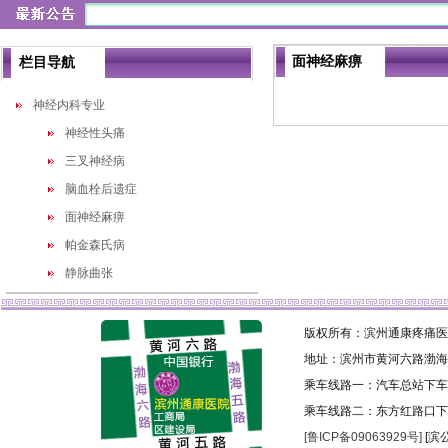
面神经麻痹
栏目导航
神经内科专业
神经性头痛
三叉神经病
脑血栓后遗症
面神经麻痹
帕金森氏病
静脉曲张
版权所有：滨州通康疼痛医院 
地址：滨州市黄河六路渤海
乘车线路一：汽车总站下车乘
乘车线路二：东方红路口下
[鲁ICP备09063929号]
[滨