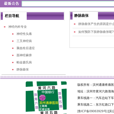
静脉曲张
栏目导航
静脉曲张产生的原因是什
神经内科专业
如何预防下肢静脉曲张呢?
神经性头痛
三叉神经病
脑血栓后遗症
面神经麻痹
帕金森氏病
静脉曲张
版权所有：滨州通康疼痛医院 
地址：滨州市黄河六路渤海
乘车线路一：汽车总站下车乘
乘车线路二：东方红路口下
[鲁ICP备09063929号]
[滨