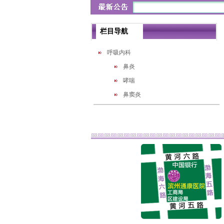
栏目导航
呼吸内科
鼻炎
哮喘
鼻窦炎