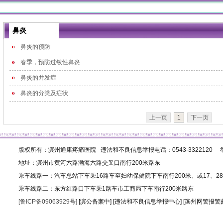
鼻炎
鼻炎的预防
春季，预防过敏性鼻炎
鼻炎的并发症
鼻炎的分类及症状
上一页
1
下一页
版权所有：滨州通康疼痛医院 违法和不良信息举报电话：0543-3322120 举报邮
地址：滨州市黄河六路渤海六路交叉口南行200米路东
乘车线路一：汽车总站下车乘16路车至妇幼保健院下车南行200米、或17、2
乘车线路二：东方红路口下车乘1路车市工商局下车南行200米路东
[鲁ICP备09063929号]
[滨公备案中]
[违法和不良信息举报中心]
[滨州网警报警