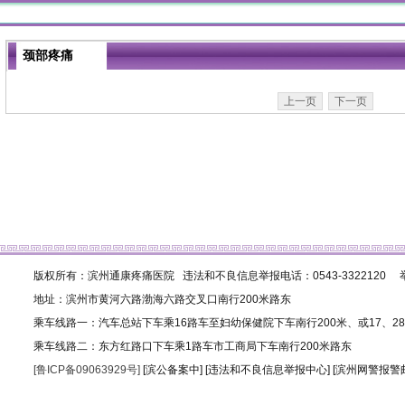
颈部疼痛
上一页
下一页
版权所有：滨州通康疼痛医院 违法和不良信息举报电话：0543-3322120 举报邮
地址：滨州市黄河六路渤海六路交叉口南行200米路东
乘车线路一：汽车总站下车乘16路车至妇幼保健院下车南行200米、或17、2
乘车线路二：东方红路口下车乘1路车市工商局下车南行200米路东
[鲁ICP备09063929号]
[滨公备案中]
[违法和不良信息举报中心]
[滨州网警报警