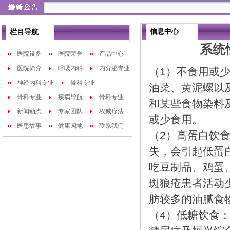
信息中心
栏目导航
系统
医院设备
医院荣誉
产品中心
医院简介
呼吸内科
内分泌专业
（1）不食用或
神经内科专业
骨科专业
油菜、黄泥螺以
骨科专业
疾病导航
骨科专业
和某些食物染料
新闻动态
专家团队
权威疗法
或少食用。
医患故事
健康园地
联系我们
（2）高蛋白饮
失，会引起低蛋
吃豆制品、鸡蛋
斑狼疮患者活动
肪较多的油腻食
（4）低糖饮食